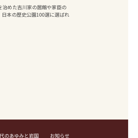
を治めた吉川家の居館や家臣の
日本の歴史公園100選に選ばれ
代のあゆみと岩国
お知らせ