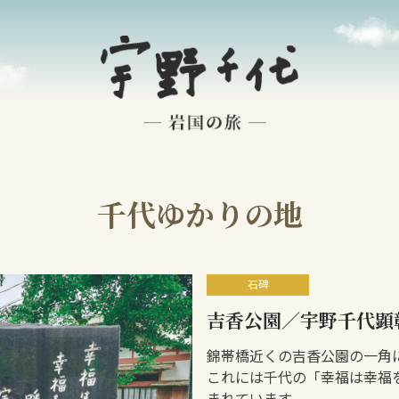
千代ゆかりの地
石碑
吉香公園／宇野千代顕
錦帯橋近くの吉香公園の一角
これには千代の「幸福は幸福
まれています。