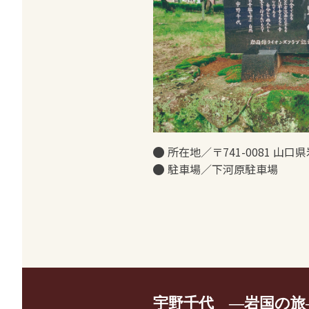
所在地／〒741-0081 山
駐車場／下河原駐車場
宇野千代 ―岩国の旅